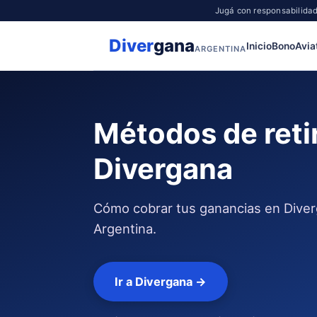
Jugá con responsabilidad.
Diver
gana
Inicio
Bono
Avia
ARGENTINA
Métodos de reti
Divergana
Cómo cobrar tus ganancias en Diverg
Argentina.
Ir a Divergana →