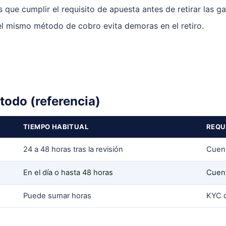
s que cumplir el requisito de apuesta antes de retirar las g
 el mismo método de cobro evita demoras en el retiro.
todo (referencia)
TIEMPO HABITUAL
REQU
24 a 48 horas tras la revisión
Cuent
En el día o hasta 48 horas
Cuent
Puede sumar horas
KYC 