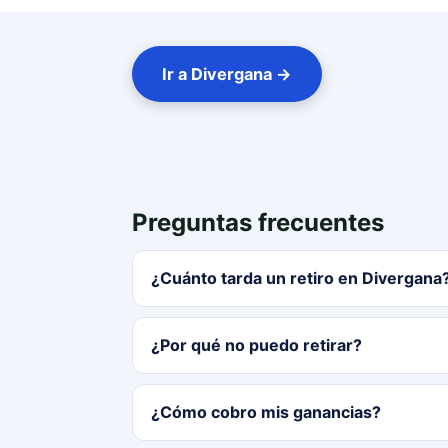
Ir a Divergana →
Preguntas frecuentes
¿Cuánto tarda un retiro en Divergana
¿Por qué no puedo retirar?
¿Cómo cobro mis ganancias?