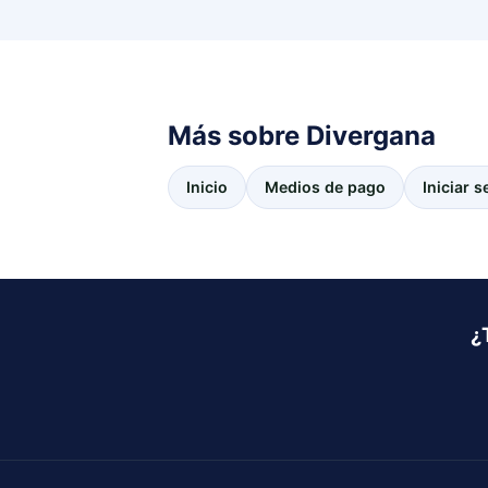
Más sobre Divergana
Inicio
Medios de pago
Iniciar s
¿