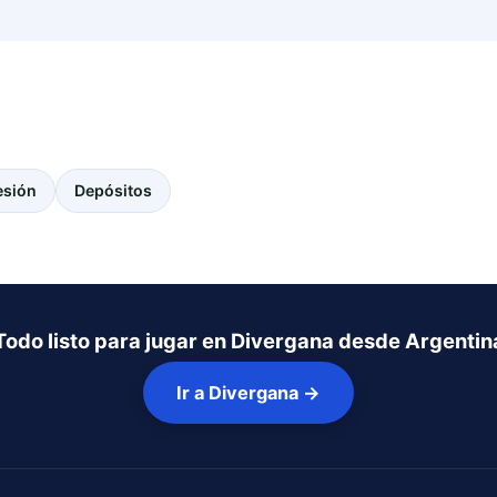
esión
Depósitos
Todo listo para jugar en Divergana desde Argentin
Ir a Divergana →