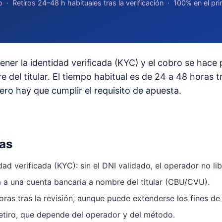
· Retiros 24–48 h habituales tras la verificación · 100% en el p
ener la identidad verificada (KYC) y el cobro se hace 
 del titular. El tiempo habitual es de 24 a 48 horas tr
mero hay que cumplir el requisito de apuesta.
ias
dad verificada (KYC): sin el DNI validado, el operador no lib
ia a una cuenta bancaria a nombre del titular (CBU/CVU).
oras tras la revisión, aunque puede extenderse los fines de
etiro, que depende del operador y del método.